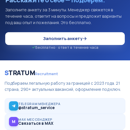
Заполните анкету за 3 минуты. Менеджер свяжется в
течение часа, ответит на вопросы и предложит варианты
под ваш опыт и пожелания. Это бесплатно.
Заполнить анкету
Бесплатно · ответ в течение часа
S
TRATUM
Recruitment
Подбираем легальную работу за границей с 2023 года. 21
страна, 290+ актуальных вакансий, оформление под ключ.
TELEGRAM МЕНЕДЖЕРА
@stratum_service
MAX МЕССЕНДЖЕР
M
Связаться в MAX