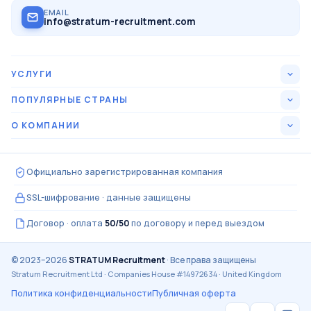
EMAIL
info@stratum-recruitment.com
УСЛУГИ
Все вакансии
ПОПУЛЯРНЫЕ СТРАНЫ
США
О КОМПАНИИ
15
Оформление под ключ
Кто мы
Канада
15
Как проходит оплата
Официально зарегистрированная компания
Отзывы кандидатов
Германия
15
Гарантии и возвраты
SSL-шифрование · данные защищены
Частые вопросы
Великобритания
15
Какие нужны документы
Договор · оплата
50/50
по договору и перед выездом
Контакты
Швейцария
13
Заполнить анкету
© 2023–2026
STRATUM Recruitment
· Все права защищены
Stratum Recruitment Ltd · Companies House #14972634 · United Kingdom
ОАЭ
12
Политика конфиденциальности
Публичная оферта
Норвегия
12