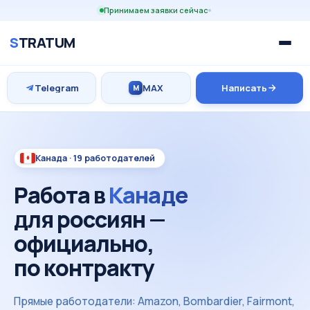
Принимаем заявки сейчас
S
TRATUM
Telegram
MAX
Написать
M
Канада · 19 работодателей
Работа в
Канаде
для россиян —
официально,
по контракту
Прямые работодатели: Amazon, Bombardier, Fairmont,