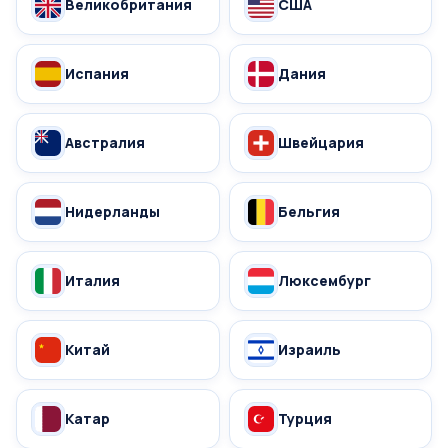
Великобритания
США
Испания
Дания
Австралия
Швейцария
Нидерланды
Бельгия
Италия
Люксембург
Китай
Израиль
Катар
Турция