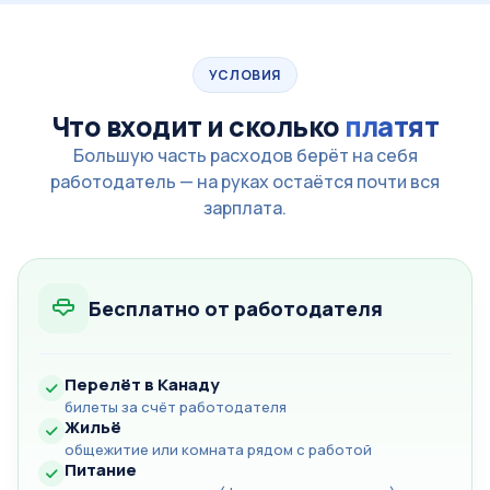
Оператор линии
5100–5700 CAD
Подробнее
без опыта
Подсобные и сборочные операции в цеху.
4450–4800 CAD
Подробнее
без опыта
УСЛОВИЯ
Что входит и сколько
платят
Рабочий цеха
Упаковка готовой продукции.
Большую часть расходов берёт на себя
4550–4900 CAD
Подробнее
без опыта
работодатель — на руках остаётся почти вся
зарплата.
Бесплатно от работодателя
Перелёт в Канаду
билеты за счёт работодателя
Жильё
общежитие или комната рядом с работой
Питание