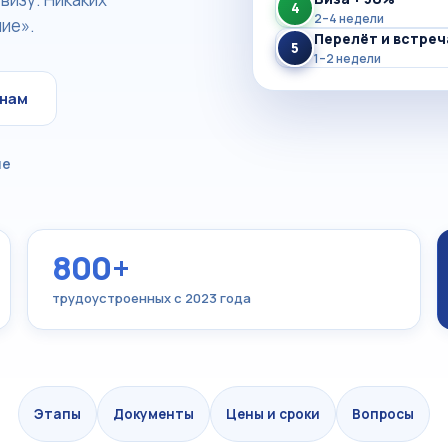
4
2–4 недели
ие».
Перелёт и встреч
5
1–2 недели
анам
не
800+
трудоустроенных с 2023 года
Этапы
Документы
Цены и сроки
Вопросы