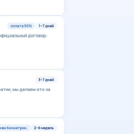
оплата 50%
1–7 дней
официальный договор.
3–7 дней
атии, мы делаем это за
ием биометрии.
2–6 недель