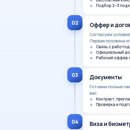
Бесплатная конс
Подбор 2–3 подх
02
Оффер и дого
Согласуем условия
Первая половина о
Связь с работод
Официальный дого
Рабочий оффер с
03
Документы
Готовим полный пак
вас.
Контракт, пригл
Проверка и подг
04
Виза и биомет