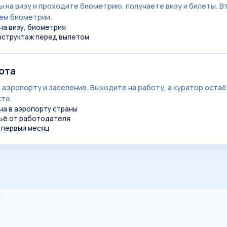
 на визу и проходите биометрию, получаете визу и билеты. В
ем биометрии.
на визу, биометрия
инструктаж перед вылетом
ота
 аэропорту и заселение. Выходите на работу, а куратор остаё
сте.
ча в аэропорту страны
ьё от работодателя
и первый месяц