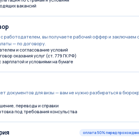
ультация по странам и условиям
одящих вакансий
вор
 с работодателем, вы получаете рабочий оффер и заключаем 
платы — по договору.
ателем и согласование условий
вор оказания услуг (ст. 779 ГК РФ)
 зарплатой и условиями на бумаге
ет документов для визы — вам не нужно разбираться в бюрокр
ашение, переводы и справки
отовка под требования консульства
рия
оплата 50% перед прохожден