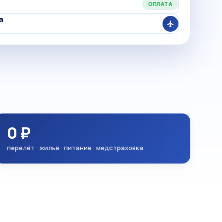
ОПЛАТА
а
0 ₽
перелёт · жильё · питание · медстраховка