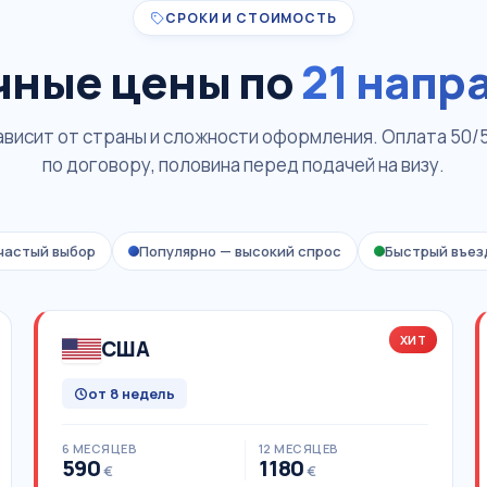
СРОКИ И СТОИМОСТЬ
чные цены по
21 напр
висит от страны и сложности оформления. Оплата 50/
по договору, половина перед подачей на визу.
частый выбор
Популярно — высокий спрос
Быстрый въезд
ХИТ
США
от 8 недель
6 МЕСЯЦЕВ
12 МЕСЯЦЕВ
590
1180
€
€