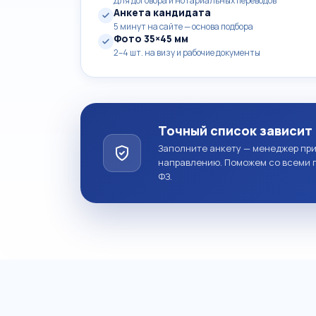
Для договора и нотариальных переводов
Анкета кандидата
5 минут на сайте — основа подбора
Фото 35×45 мм
2–4 шт. на визу и рабочие документы
Точный список зависит 
Заполните анкету — менеджер пр
направлению. Поможем со всеми 
ФЗ.