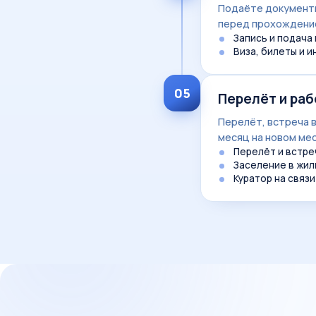
Подаёте документы
перед прохождени
Запись и подача 
Виза, билеты и 
05
Перелёт и раб
Перелёт, встреча в
месяц на новом ме
Перелёт и встре
Заселение в жил
Куратор на связ