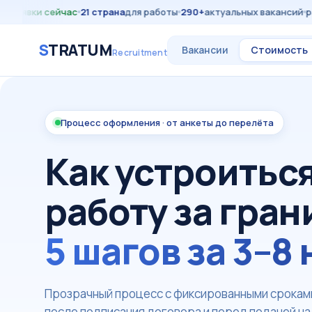
аявки сейчас
21 страна
для работы
290+
актуальных вакансий
рабо
S
TRATUM
Вакансии
Стоимость
Recruitment
Процесс оформления · от анкеты до перелёта
Как устроиться
работу за гран
5 шагов за 3–8
Прозрачный процесс с фиксированными сроками
после подписания договора и перед подачей на 