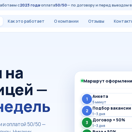
таем с
2023 года
оплата
50/50
— по договору и перед выездом
все 
Как это работает
О компании
Отзывы
Контакт
 на
Маршрут оформлен
ицей —
Анкета
 недель
1
5 минут
Подбор вакансии
2
1–3 дня
Договор + 50%
3
 и оплатой 50/50 —
1–3 дня
визу. Никаких
Виза + 50%