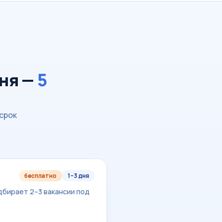
дня —
5
срок
бесплатно
1–3 дня
дбирает 2–3 вакансии под