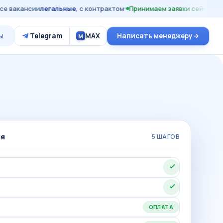
вакансии
легальные
, с контрактом
Принимаем заявки сейчас
21 ст
ы
Telegram
MAX
Написать менеджеру
M
ия
5 ШАГОВ
ОПЛАТА