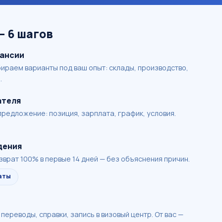
— 6 шагов
кансии
ираем варианты под ваш опыт: склады, производство,
.
ателя
редложение: позиция, зарплата, график, условия.
дения
врат 100% в первые 14 дней — без объяснения причин.
аты
 переводы, справки, запись в визовый центр. От вас —