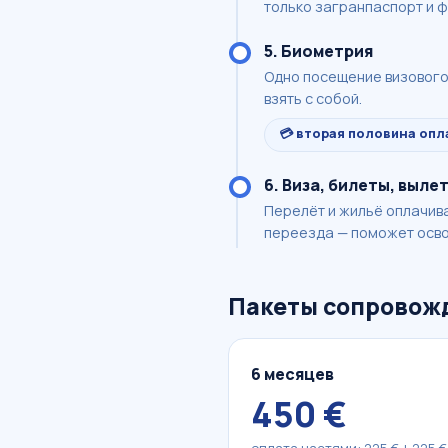
только загранпаспорт и ф
5. Биометрия
Одно посещение визового 
взять с собой.
💳 вторая половина опл
6. Виза, билеты, выле
Перелёт и жильё оплачива
переезда — поможет осво
Пакеты сопровож
6 месяцев
450 €