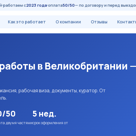
аботаем с
2023 года
оплата
50/50
— по договору и перед выездом
в
Как это работает
О компании
Отзывы
Контакт
аботы в Великобритании —
ансия, рабочая виза, документы, куратор. От
ль.
0/50
5 нед.
ата двумя частями
срок оформления от