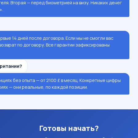
ля. Вторая — перед биометрией на визу. Никаких денег
».
рвые 14 дней после договора. Если мы не смогли вас
возврат по договору. Все гарантии зафиксированы
британии?
ициях без опыта — от 2100 £ в месяц. Конкретные цифры
сиях — они реальные, по каждой позиции.
Готовы начать?