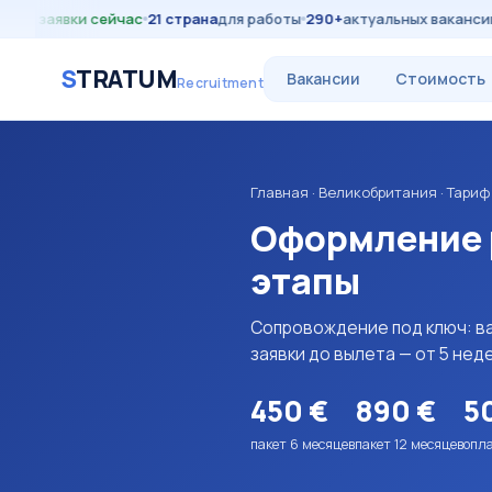
м заявки сейчас
21 страна
для работы
290+
актуальных вакансий
р
S
TRATUM
Вакансии
Стоимость
Recruitment
Главная
·
Великобритания
· Тариф
Оформление р
этапы
Сопровождение под ключ: вак
заявки до вылета — от 5 неде
450 €
890 €
5
пакет 6 месяцев
пакет 12 месяцев
опл