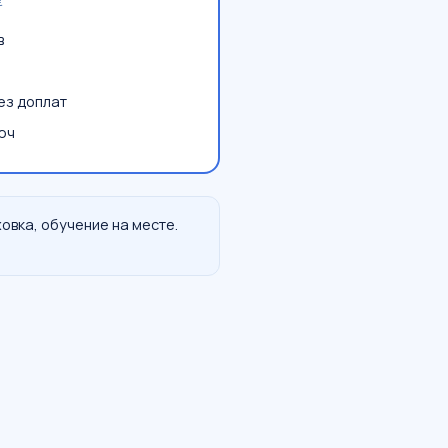
€
в
ез доплат
юч
овка, обучение на месте.