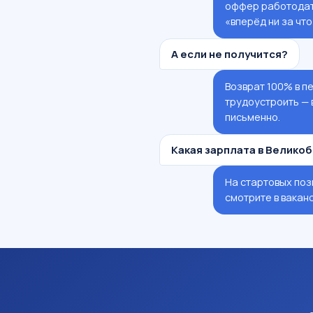
оффер работодате
«вперёд ни за что
А если не получится?
Возврат 100% в пе
трудоустроить — 
письменно.
Какая зарплата в Велико
На стартовых поз
смотрите в вакан