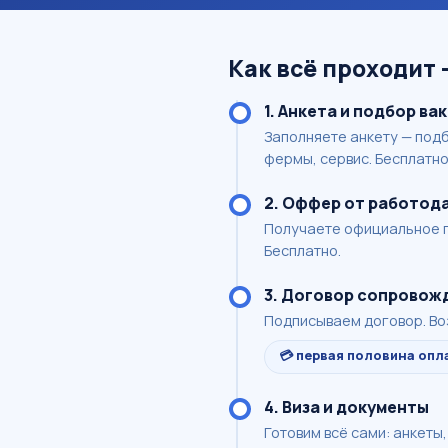
Как всё проходит 
1. Анкета и подбор ва
Заполняете анкету — подб
фермы, сервис. Бесплатно
2. Оффер от работод
Получаете официальное п
Бесплатно.
3. Договор сопровож
Подписываем договор. Воз
💳 первая половина опл
4. Виза и документы
Готовим всё сами: анкеты,