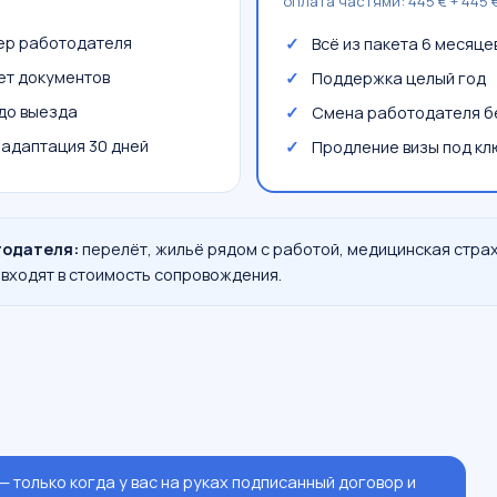
оплата частями: 445 € + 445 
ер работодателя
Всё из пакета 6 месяце
кет документов
Поддержка целый год
до выезда
Смена работодателя б
 адаптация 30 дней
Продление визы под кл
тодателя:
перелёт, жильё рядом с работой, медицинская страх
входят в стоимость сопровождения.
— только когда у вас на руках подписанный договор и