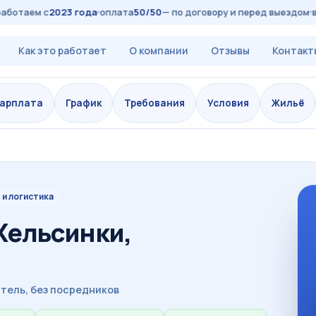
таем с
2023 года
оплата
50/50
— по договору и перед выездом
все 
Как это работает
О компании
Отзывы
Контакт
арплата
График
Требования
Условия
Жильё
 и логистика
Хельсинки,
тель, без посредников