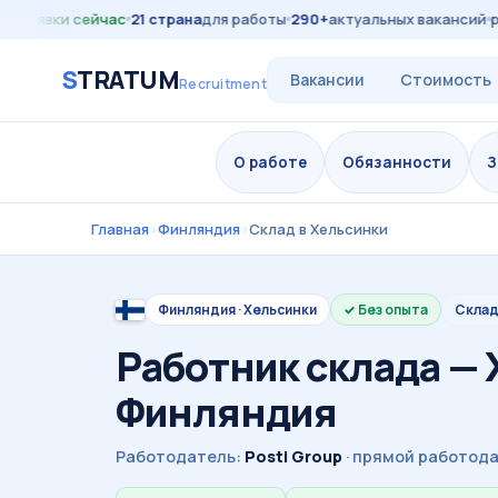
аявки сейчас
21 страна
для работы
290+
актуальных вакансий
рабо
S
TRATUM
Вакансии
Стоимость
Recruitment
О работе
Обязанности
З
Главная
›
Финляндия
›
Склад в Хельсинки
Финляндия · Хельсинки
Без опыта
Склад
Работник склада — 
Финляндия
Работодатель:
Posti Group
· прямой работода