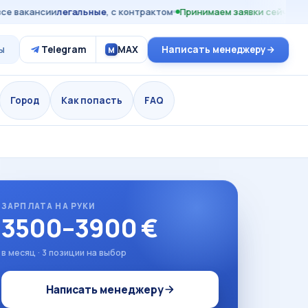
вакансии
легальные
, с контрактом
Принимаем заявки сейчас
21 с
ы
Telegram
MAX
Написать менеджеру
M
Город
Как попасть
FAQ
ЗАРПЛАТА НА РУКИ
3500–3900 €
в месяц · 3 позиции на выбор
Написать менеджеру