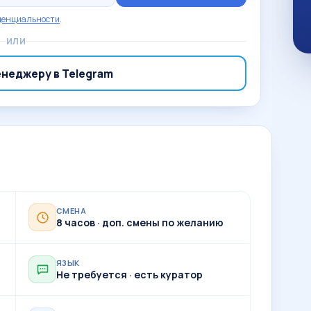
денциальности
.
ИЛИ
енеджеру в Telegram
СМЕНА
8 часов · доп. смены по желанию
ЯЗЫК
Не требуется · есть куратор