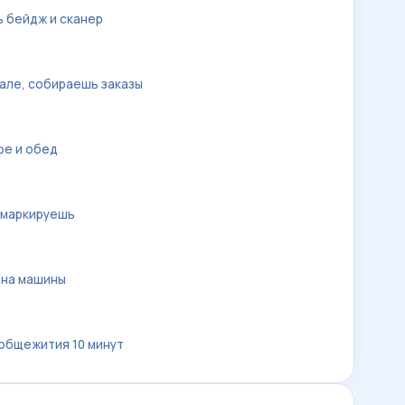
 бейдж и сканер
але, собираешь заказы
фе и обед
 маркируешь
 на машины
 общежития 10 минут