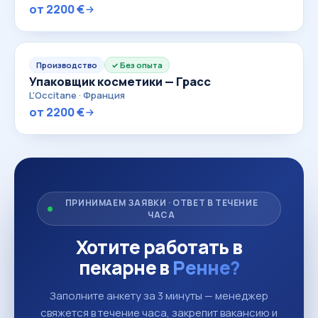
от 2200 €
Производство
Без опыта
Упаковщик косметики — Грасс
L'Occitane · Франция
от 2200 €
ПРИНИМАЕМ ЗАЯВКИ · ОТВЕТ В ТЕЧЕНИЕ
ЧАСА
Хотите работать в
пекарне в
Ренне?
Заполните анкету за 3 минуты — менеджер
свяжется в течение часа, закрепит вакансию и