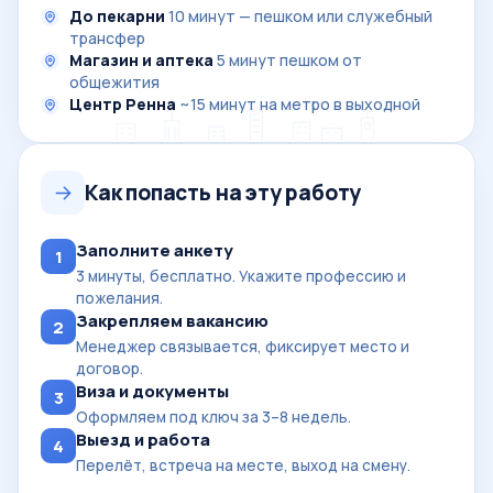
До пекарни
10 минут — пешком или служебный
трансфер
Магазин и аптека
5 минут пешком от
общежития
Центр Ренна
~15 минут на метро в выходной
Как попасть на эту работу
Заполните анкету
1
3 минуты, бесплатно. Укажите профессию и
пожелания.
Закрепляем вакансию
2
Менеджер связывается, фиксирует место и
договор.
Виза и документы
3
Оформляем под ключ за 3–8 недель.
Выезд и работа
4
Перелёт, встреча на месте, выход на смену.