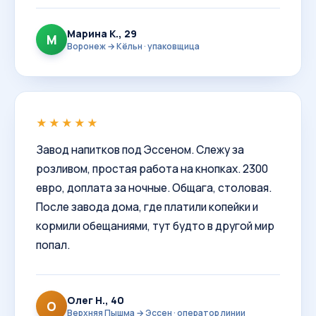
Марина К., 29
М
Воронеж → Кёльн · упаковщица
★★★★★
Завод напитков под Эссеном. Слежу за
розливом, простая работа на кнопках. 2300
евро, доплата за ночные. Общага, столовая.
После завода дома, где платили копейки и
кормили обещаниями, тут будто в другой мир
попал.
Олег Н., 40
О
Верхняя Пышма → Эссен · оператор линии