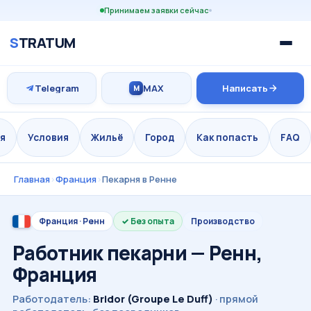
Принимаем заявки сейчас
S
TRATUM
Telegram
MAX
Написать
M
я
Условия
Жильё
Город
Как попасть
FAQ
Главная
›
Франция
›
Пекарня в Ренне
Франция · Ренн
Без опыта
Производство
Работник пекарни — Ренн,
Франция
Работодатель:
Bridor (Groupe Le Duff)
· прямой