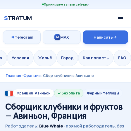
Принимаем заявки сейчас
S
TRATUM
Telegram
MAX
Написать
M
я
Условия
Жильё
Город
Как попасть
FAQ
Главная
›
Франция
›
Сбор клубники в Авиньоне
Франция · Авиньон
Без опыта
Фермы и теплицы
Сборщик клубники и фруктов
— Авиньон, Франция
Работодатель:
Blue Whale
· прямой работодатель, без