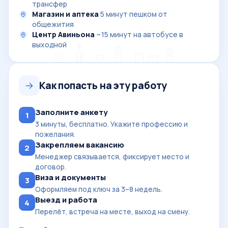
трансфер
Магазин и аптека
5 минут пешком от
общежития
Центр Авиньона
~15 минут на автобусе в
выходной
Как попасть на эту работу
Заполните анкету
1
3 минуты, бесплатно. Укажите профессию и
пожелания.
Закрепляем вакансию
2
Менеджер связывается, фиксирует место и
договор.
Виза и документы
3
Оформляем под ключ за 3–8 недель.
Выезд и работа
4
Перелёт, встреча на месте, выход на смену.