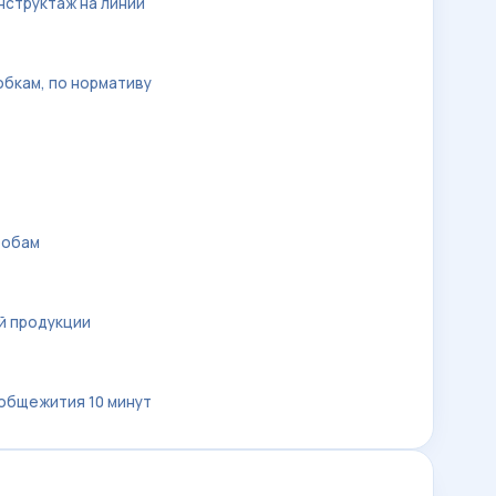
нструктаж на линии
обкам, по нормативу
робам
й продукции
 общежития 10 минут