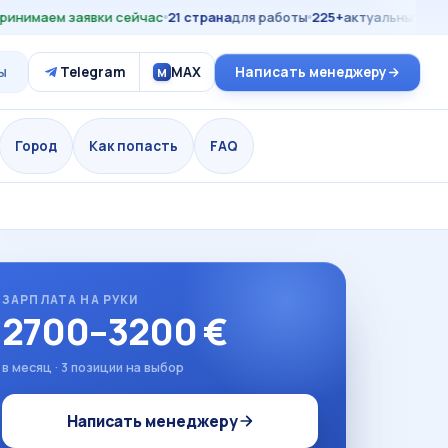
имаем заявки сейчас
21 страна
для работы
225+
актуальных ваканс
ы
Telegram
MAX
Написать менеджеру
M
Город
Как попасть
FAQ
ЗАРПЛАТА НА РУКИ
2700–3200 €
в месяц · 3 позиции на выбор
Написать менеджеру