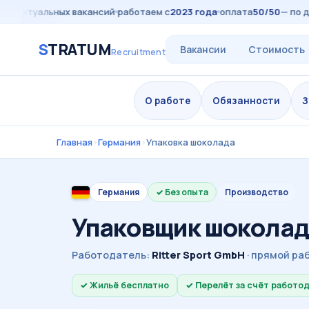
+
актуальных вакансий
работаем с
2023 года
оплата
50/50
— по дог
S
TRATUM
Вакансии
Стоимость
Recruitment
О работе
Обязанности
З
Главная
›
Германия
›
Упаковка шоколада
Германия
Без опыта
Производство
Упаковщик шоколад
Работодатель:
Ritter Sport GmbH
· прямой ра
Жильё бесплатно
Перелёт за счёт работо