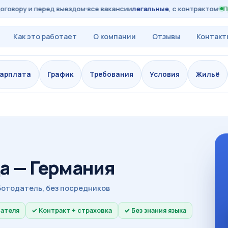
овору и перед выездом
все вакансии
легальные
, с контрактом
Прин
Как это работает
О компании
Отзывы
Контакт
арплата
График
Требования
Условия
Жильё
а — Германия
ботодатель, без посредников
дателя
Контракт + страховка
Без знания языка