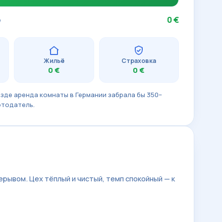
0 €
е
Жильё
Страховка
0 €
0 €
зде аренда комнаты в Германии забрала бы 350–
отодатель.
ерывом. Цех тёплый и чистый, темп спокойный — к