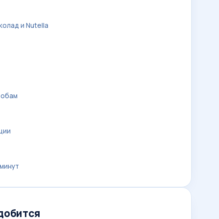
олад и Nutella
робам
ции
 минут
адобится