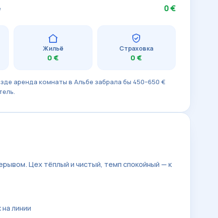
0 €
е
Жильё
Страховка
0 €
0 €
зде аренда комнаты в Альбе забрала бы 450–650 €
тель.
ерывом. Цех тёплый и чистый, темп спокойный — к
 на линии