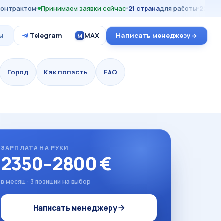
нтрактом
Принимаем заявки сейчас
21 страна
для работы
225+
акту
ы
Telegram
MAX
Написать менеджеру
M
Город
Как попасть
FAQ
ЗАРПЛАТА НА РУКИ
2350–2800 €
в месяц · 3 позиции на выбор
Написать менеджеру