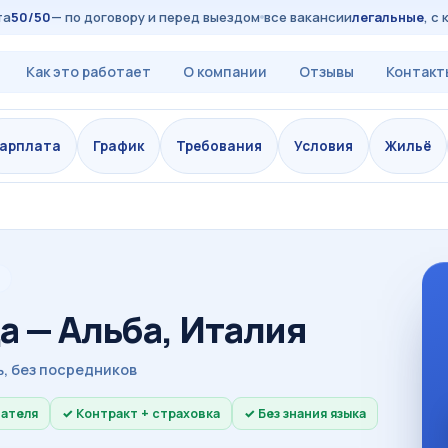
0/50
— по договору и перед выездом
все вакансии
легальные
, с ко
Как это работает
О компании
Отзывы
Контакт
арплата
График
Требования
Условия
Жильё
а — Альба, Италия
, без посредников
дателя
Контракт + страховка
Без знания языка