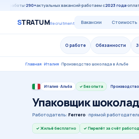
я работы
290+
актуальных вакансий
работаем с
2023 года
оплата
5
S
TRATUM
Вакансии
Стоимость
Recruitment
О работе
Обязанности
З
Главная
›
Италия
›
Производство шоколада в Альбе
Италия · Альба
Без опыта
Производство
Упаковщик шоколад
Работодатель:
Ferrero
· прямой работодатель
Жильё бесплатно
Перелёт за счёт работо