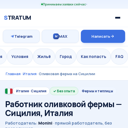
Принимаем заявки сейчас
S
TRATUM
Telegram
MAX
Написать
M
я
Условия
Жильё
Город
Как попасть
FAQ
Главная
›
Италия
›
Оливковая ферма на Сицилии
Италия · Сицилия
Без опыта
Фермы и теплицы
Работник оливковой фермы —
Сицилия, Италия
Работодатель:
Monini
· прямой работодатель, без