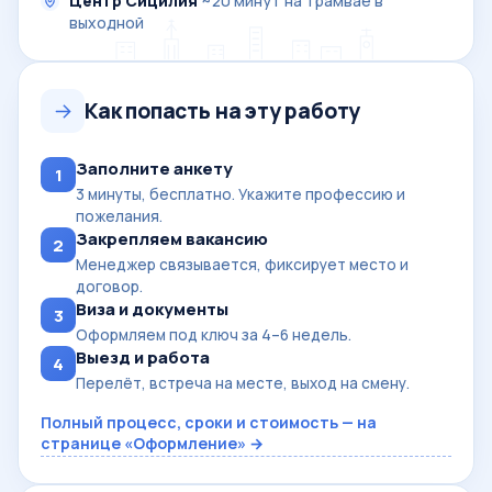
Центр Сицилия
~20 минут на трамвае в
выходной
Как попасть на эту работу
Заполните анкету
1
3 минуты, бесплатно. Укажите профессию и
пожелания.
Закрепляем вакансию
2
Менеджер связывается, фиксирует место и
договор.
Виза и документы
3
Оформляем под ключ за 4–6 недель.
Выезд и работа
4
Перелёт, встреча на месте, выход на смену.
Полный процесс, сроки и стоимость — на
странице «Оформление» →