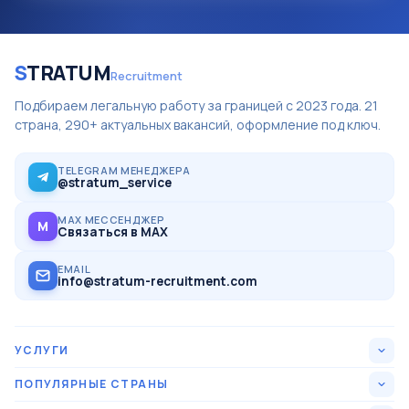
S
TRATUM
Recruitment
Подбираем легальную работу за границей с 2023 года. 21
страна, 290+ актуальных вакансий, оформление под ключ.
TELEGRAM МЕНЕДЖЕРА
@stratum_service
MAX МЕССЕНДЖЕР
M
Связаться в MAX
EMAIL
info@stratum-recruitment.com
УСЛУГИ
Все вакансии
ПОПУЛЯРНЫЕ СТРАНЫ