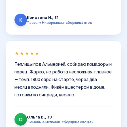
Кристина Н., 31
К
Тверь → Нидерланды · сборщица ягод
★★★★★
Теплицы под Альмерией, собираю помидоры и
перец. Жарко, но работа несложная, главное
— темп. 1900 евро на старте, через два
месяца подняли. Живём вшестером в доме,
готовим по очереди, весело.
Ольга В., 39
О
Тюмень → Испания · сборщица овощей