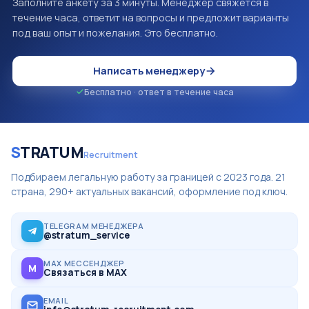
Заполните анкету за 3 минуты. Менеджер свяжется в
течение часа, ответит на вопросы и предложит варианты
под ваш опыт и пожелания. Это бесплатно.
Написать менеджеру
Бесплатно · ответ в течение часа
S
TRATUM
Recruitment
Подбираем легальную работу за границей с 2023 года. 21
страна, 290+ актуальных вакансий, оформление под ключ.
TELEGRAM МЕНЕДЖЕРА
@stratum_service
MAX МЕССЕНДЖЕР
M
Связаться в MAX
EMAIL