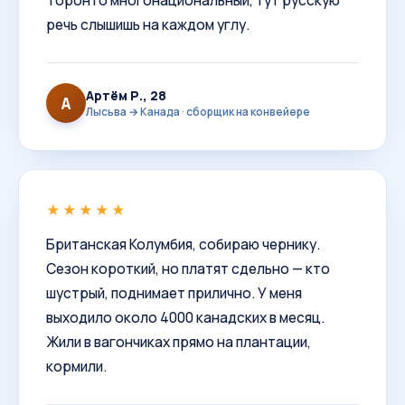
Торонто многонациональный, тут русскую
речь слышишь на каждом углу.
Артём Р., 28
А
Лысьва → Канада · сборщик на конвейере
★★★★★
Британская Колумбия, собираю чернику.
Сезон короткий, но платят сдельно — кто
шустрый, поднимает прилично. У меня
выходило около 4000 канадских в месяц.
Жили в вагончиках прямо на плантации,
кормили.