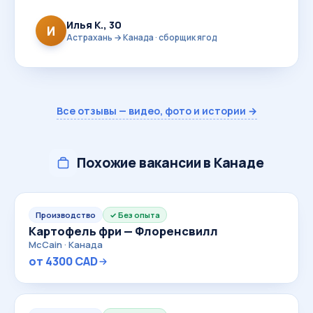
Илья К., 30
И
Астрахань → Канада · сборщик ягод
Все отзывы — видео, фото и истории →
Похожие вакансии в Канаде
Производство
Без опыта
Картофель фри — Флоренсвилл
McCain · Канада
от 4300 CAD