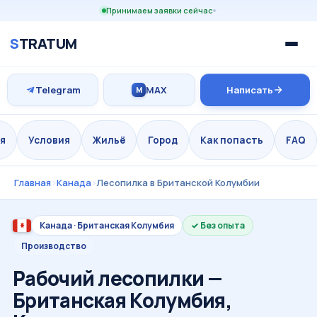
Принимаем заявки сейчас
S
TRATUM
Telegram
MAX
Написать
M
я
Условия
Жильё
Город
Как попасть
FAQ
Главная
›
Канада
›
Лесопилка в Британской Колумбии
Канада · Британская Колумбия
Без опыта
Производство
Рабочий лесопилки —
Британская Колумбия,