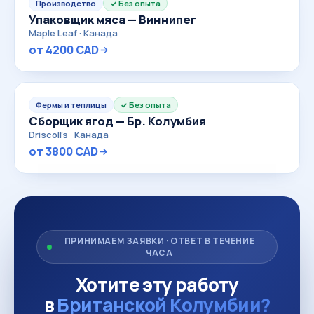
Производство
Без опыта
Упаковщик мяса — Виннипег
Maple Leaf · Канада
от 4200 CAD
Фермы и теплицы
Без опыта
Сборщик ягод — Бр. Колумбия
Driscoll's · Канада
от 3800 CAD
ПРИНИМАЕМ ЗАЯВКИ · ОТВЕТ В ТЕЧЕНИЕ
ЧАСА
Хотите эту работу
в
Британской Колумбии?