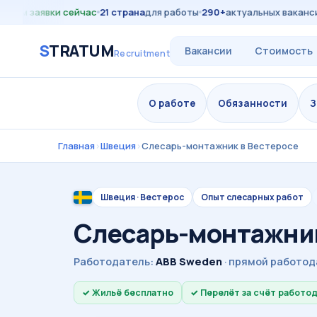
ем заявки сейчас
21 страна
для работы
290+
актуальных вакансий
S
TRATUM
Вакансии
Стоимость
Recruitment
О работе
Обязанности
З
Главная
›
Швеция
›
Слесарь-монтажник в Вестеросе
Швеция · Вестерос
Опыт слесарных работ
Слесарь-монтажник
Работодатель:
ABB Sweden
· прямой работод
Жильё бесплатно
Перелёт за счёт работо