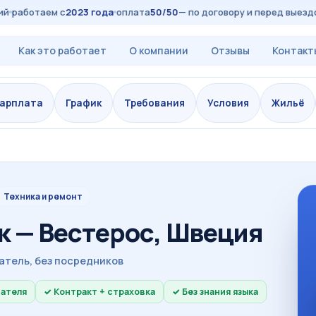
работаем с
2023 года
оплата
50/50
— по договору и перед выездом
Как это работает
О компании
Отзывы
Контакт
арплата
График
Требования
Условия
Жильё
Техника и ремонт
 — Вестерос, Швеция
атель, без посредников
дателя
Контракт + страховка
Без знания языка