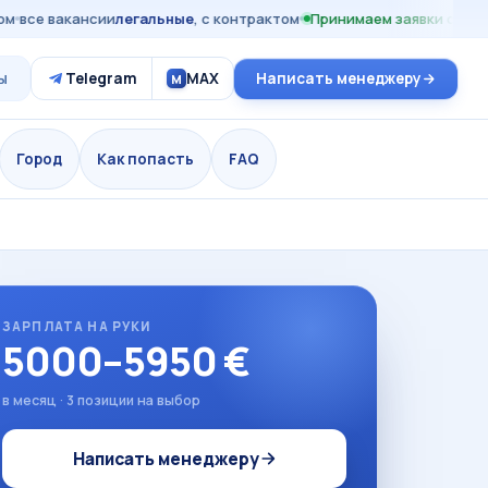
все вакансии
легальные
, с контрактом
Принимаем заявки сейчас
2
ы
Telegram
MAX
Написать менеджеру
M
Город
Как попасть
FAQ
ЗАРПЛАТА НА РУКИ
5000–5950 €
в месяц · 3 позиции на выбор
Написать менеджеру