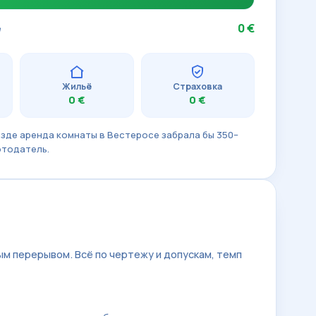
0 €
е
Жильё
Страховка
0 €
0 €
зде аренда комнаты в Вестеросе забрала бы 350–
отодатель.
ым перерывом. Всё по чертежу и допускам, темп