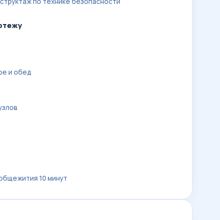
структаж по технике безопасности
ртежу
фе и обед
узлов
 общежития 10 минут