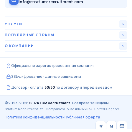
info@stratum-recruitment.com
УСЛУГИ
Все вакансии
ПОПУЛЯРНЫЕ СТРАНЫ
США
О КОМПАНИИ
15
Оформление под ключ
Кто мы
Канада
15
Как проходит оплата
Официально зарегистрированная компания
Отзывы кандидатов
Германия
15
Гарантии и возвраты
SSL-шифрование · данные защищены
Частые вопросы
Великобритания
15
Какие нужны документы
Договор · оплата
50/50
по договору и перед выездом
Контакты
Швейцария
13
Написать менеджеру
© 2023–2026
STRATUM Recruitment
· Все права защищены
Stratum Recruitment Ltd · Companies House #14972634 · United Kingdom
ОАЭ
12
Политика конфиденциальности
Публичная оферта
Норвегия
12
M