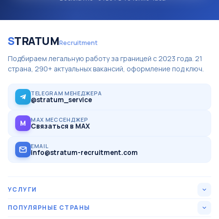
S
TRATUM
Recruitment
Подбираем легальную работу за границей с 2023 года. 21
страна, 290+ актуальных вакансий, оформление под ключ.
TELEGRAM МЕНЕДЖЕРА
@stratum_service
MAX МЕССЕНДЖЕР
M
Связаться в MAX
EMAIL
info@stratum-recruitment.com
УСЛУГИ
Все вакансии
ПОПУЛЯРНЫЕ СТРАНЫ