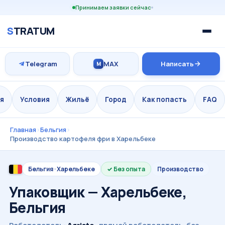
Принимаем заявки сейчас
S
TRATUM
Telegram
MAX
Написать
M
я
Условия
Жильё
Город
Как попасть
FAQ
Главная
›
Бельгия
›
Производство картофеля фри в Харельбеке
Бельгия · Харельбеке
Без опыта
Производство
Упаковщик — Харельбеке,
Бельгия