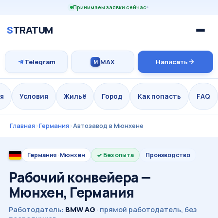
Принимаем заявки сейчас
S
TRATUM
Telegram
MAX
Написать
M
я
Условия
Жильё
Город
Как попасть
FAQ
Главная
›
Германия
›
Автозавод в Мюнхене
Германия · Мюнхен
Без опыта
Производство
Рабочий конвейера —
Мюнхен, Германия
Работодатель:
BMW AG
· прямой работодатель, без