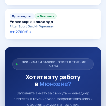
Производство
Без опыта
Упаковщик шоколада
Ritter Sport GmbH · Германия
от 2700 €
ПРИНИМАЕМ ЗАЯВКИ · ОТВЕТ В ТЕЧЕНИЕ
ЧАСА
Хотите эту работу
в
Мюнхене?
Заполните анкету за 3 минуты — менеджер
свяжется в течение часа, закрепит вакансию и
оформит документы под ключ.