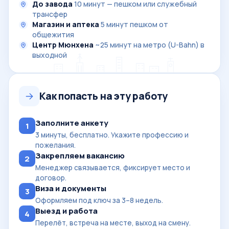
До завода
10 минут — пешком или служебный
трансфер
Магазин и аптека
5 минут пешком от
общежития
Центр Мюнхена
~25 минут на метро (U-Bahn) в
выходной
Как попасть на эту работу
Заполните анкету
1
3 минуты, бесплатно. Укажите профессию и
пожелания.
Закрепляем вакансию
2
Менеджер связывается, фиксирует место и
договор.
Виза и документы
3
Оформляем под ключ за 3–8 недель.
Выезд и работа
4
Перелёт, встреча на месте, выход на смену.