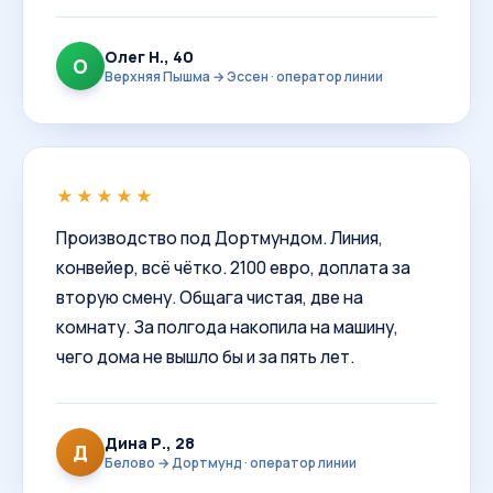
Олег Н., 40
О
Верхняя Пышма → Эссен · оператор линии
★★★★★
Производство под Дортмундом. Линия,
конвейер, всё чётко. 2100 евро, доплата за
вторую смену. Общага чистая, две на
комнату. За полгода накопила на машину,
чего дома не вышло бы и за пять лет.
Дина Р., 28
Д
Белово → Дортмунд · оператор линии