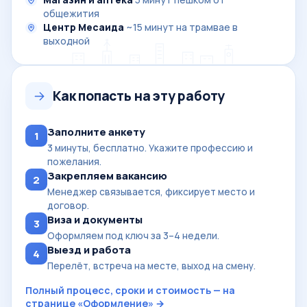
общежития
Центр Месаида
~15 минут на трамвае в
выходной
Как попасть на эту работу
Заполните анкету
1
3 минуты, бесплатно. Укажите профессию и
пожелания.
Закрепляем вакансию
2
Менеджер связывается, фиксирует место и
договор.
Виза и документы
3
Оформляем под ключ за 3–4 недели.
Выезд и работа
4
Перелёт, встреча на месте, выход на смену.
Полный процесс, сроки и стоимость — на
странице «Оформление» →