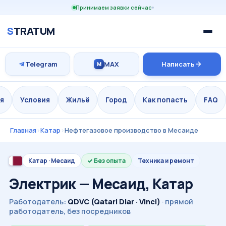
Принимаем заявки сейчас
S
TRATUM
Telegram
MAX
Написать
M
я
Условия
Жильё
Город
Как попасть
FAQ
Главная
›
Катар
›
Нефтегазовое производство в Месаиде
Катар · Месаид
Без опыта
Техника и ремонт
Электрик — Месаид, Катар
Работодатель:
QDVC (Qatari Diar · Vinci)
· прямой
работодатель, без посредников