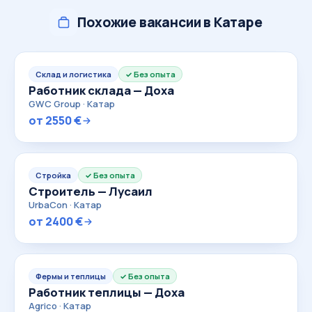
Похожие вакансии в Катаре
Склад и логистика
Без опыта
Работник склада — Доха
GWC Group · Катар
от 2550 €
Стройка
Без опыта
Строитель — Лусаил
UrbaCon · Катар
от 2400 €
Фермы и теплицы
Без опыта
Работник теплицы — Доха
Agrico · Катар