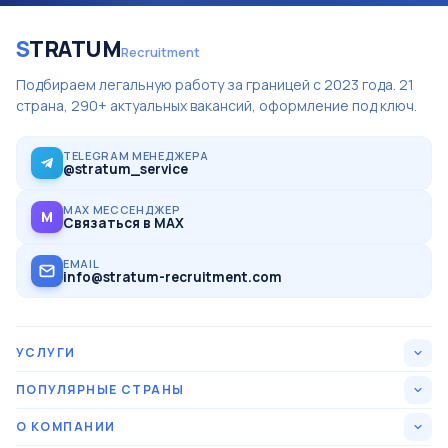
S
TRATUM
Recruitment
Подбираем легальную работу за границей с 2023 года. 21
страна, 290+ актуальных вакансий, оформление под ключ.
TELEGRAM МЕНЕДЖЕРА
@stratum_service
MAX МЕССЕНДЖЕР
M
Связаться в MAX
EMAIL
info@stratum-recruitment.com
УСЛУГИ
Все вакансии
ПОПУЛЯРНЫЕ СТРАНЫ
США
О КОМПАНИИ
15
Оформление под ключ