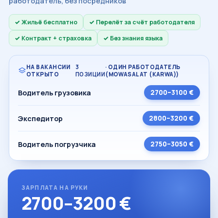
работодатель, без посредников
Жильё бесплатно
Перелёт за счёт работодателя
Контракт + страховка
Без знания языка
НА ВАКАНСИИ
3
· ОДИН РАБОТОДАТЕЛЬ
ОТКРЫТО
ПОЗИЦИИ
(MOWASALAT (KARWA))
Водитель грузовика
2700–3100 €
Экспедитор
2800–3200 €
Водитель погрузчика
2750–3050 €
ЗАРПЛАТА НА РУКИ
2700–3200 €