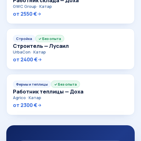
Работник склада — Доха
GWC Group · Катар
от 2550 €
Стройка
Без опыта
Строитель — Лусаил
UrbaCon · Катар
от 2400 €
Фермы и теплицы
Без опыта
Работник теплицы — Доха
Agrico · Катар
от 2300 €