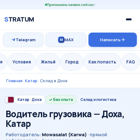
Принимаем заявки сейчас
S
TRATUM
Telegram
MAX
Написать
M
я
Условия
Жильё
Город
Как попасть
FAQ
Главная
›
Катар
›
Склад в Дохе
Катар · Доха
Без опыта
Склад и логистика
Водитель грузовика — Доха,
Катар
Работодатель:
Mowasalat (Karwa)
· прямой