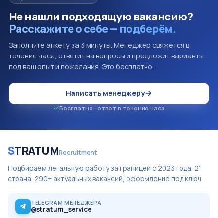
Не нашли подходящую вакансию?
Расскажите о себе — подберём.
Заполните анкету за 3 минуты. Менеджер свяжется в
течение часа, ответит на вопросы и предложит варианты
под ваш опыт и пожелания. Это бесплатно.
Написать менеджеру
Бесплатно · ответ в течение часа
S
TRATUM
Recruitment
Подбираем легальную работу за границей с 2023 года. 21
страна, 290+ актуальных вакансий, оформление под ключ.
TELEGRAM МЕНЕДЖЕРА
@stratum_service