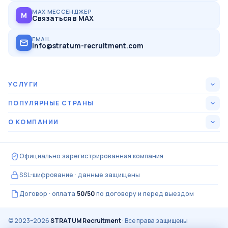
MAX МЕССЕНДЖЕР
M
Связаться в MAX
EMAIL
info@stratum-recruitment.com
УСЛУГИ
Все вакансии
ПОПУЛЯРНЫЕ СТРАНЫ
США
О КОМПАНИИ
15
Оформление под ключ
Кто мы
Канада
15
Как проходит оплата
Официально зарегистрированная компания
Отзывы кандидатов
Германия
15
Гарантии и возвраты
SSL-шифрование · данные защищены
Частые вопросы
Великобритания
15
Какие нужны документы
Договор · оплата
50/50
по договору и перед выездом
Контакты
Швейцария
13
Написать менеджеру
© 2023–2026
STRATUM Recruitment
· Все права защищены